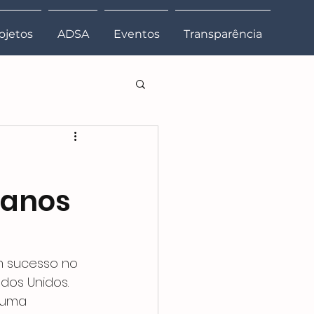
ojetos
ADSA
Eventos
Transparência
ranos
om sucesso no 
dos Unidos. 
 uma 