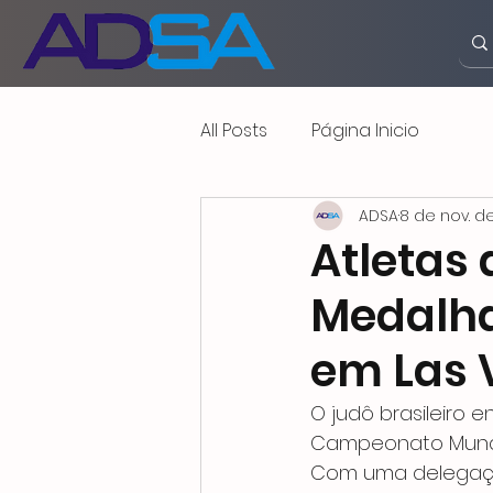
All Posts
Página Inicio
ADSA
8 de nov. d
Atletas
Medalha
em Las 
O judô brasileiro 
Campeonato Mundia
Com uma delegação