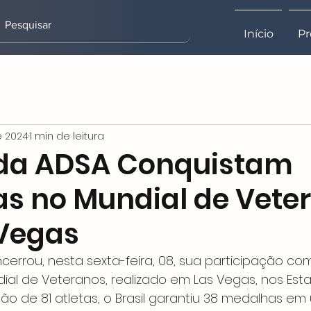
Início
Pr
e 2024
1 min de leitura
 da ADSA Conquistam
s no Mundial de Vete
Vegas
encerrou, nesta sexta-feira, 08, sua participação c
l de Veteranos, realizado em Las Vegas, nos Esta
 de 81 atletas, o Brasil garantiu 38 medalhas em