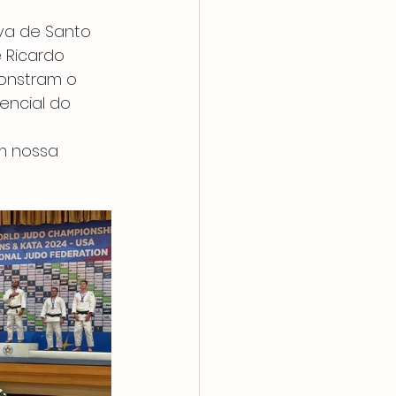
va de Santo 
 Ricardo 
onstram o 
ncial do 
m nossa 