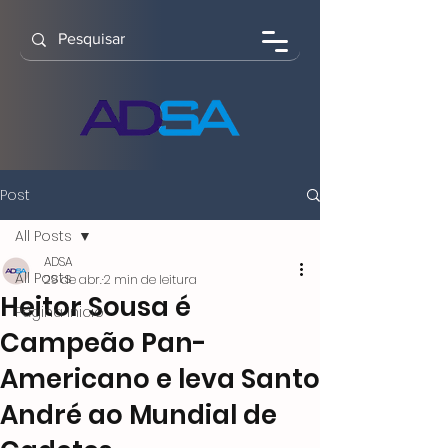
Post
All Posts
ADSA
All Posts
29 de abr.
2 min de leitura
Heitor Sousa é
Página Inicio
Campeão Pan-
Americano e leva Santo
André ao Mundial de